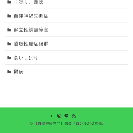
耳鳴り、難聴
自律神経失調症
起立性調節障害
過敏性腸症候群
食いしばり
鬱病
©
【自律神経専門】鍼灸サロンNOTO京橋.